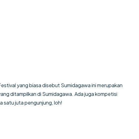
Festival yang biasa disebut Sumidagawa ini merupakan
 yang ditampilkan di Sumidagawa. Ada juga kompetisi
a satu juta pengunjung, loh!