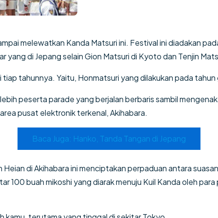
ampai melewatkan Kanda Matsuri ini. Festival ini diadakan pad
ar yang di Jepang selain Gion Matsuri di Kyoto dan Tenjin Mats
tiap tahunnya. Yaitu, Honmatsuri yang dilakukan pada tahun
bih peserta parade yang berjalan berbaris sambil mengenak
area pusat elektronik terkenal, Akihabara.
Baca Juga: Hanko, Tanda Tangan di Jepang
 Heian di Akihabara ini menciptakan perpaduan antara suas
kitar 100 buah mikoshi yang diarak menuju Kuil Kanda oleh pa
h kamu, terutama yang tinggal di sekitar Tokyo.