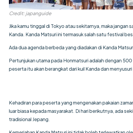
Credit: japanguide
Jika kamu tinggal di Tokyo atau sekitarnya, maka jangan s
Kanda. Kanda Matsuri ini termasuk salah satu festival bes
Ada dua agenda berbeda yang diadakan di Kanda Matsuri 
Pertunjukan utama pada Honmatsuri adalah dengan 500 le
peserta itu akan berangkat dari kuil Kanda dan menyusuri 
Kehadiran para peserta yang mengenakan pakaian zaman
luar biasa kepada masyarakat. Di hari berikutnya, ada se
tradisional Jepang.
Kemeriahan Kanda Matsuri ini tidak boleh terlewatkan ole